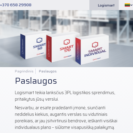
+370 658 29908
Logismart
Pagrindinis
Paslaugos
Paslaugos
Logismart teikia lanksčius 3PL logistikos sprendimus,
pritaikytus jūsų verslui.
Nesvarbu, ar esate pradedanti įmonė, siunčianti
nedidelius kiekius, augantis verslas su vidutiniais
poreikiais, ar jau įsitvirtinusi bendrovė, ieškanti visiškai
individualaus plano – siūlome visapusišką palaikymą.