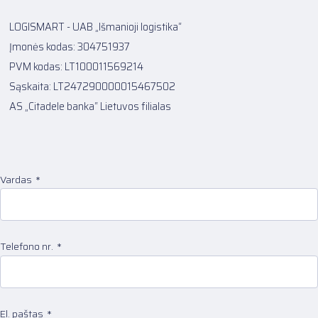
LOGISMART - UAB „Išmanioji logistika“
Įmonės kodas: 304751937
PVM kodas: LT100011569214
Sąskaita: LT247290000015467502
AS „Citadele banka“ Lietuvos filialas
Vardas
Telefono nr.
El. paštas