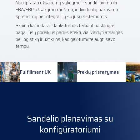
Nuo įprasto užsakymų vykdymo ir sandėliavimo iki
FBA/FBP užsakymų ruošimo, individualių pakavimo
sprendimų bei integracijų su jūsų sistemomis.
Skaidri kainodara ir lankstumas teikiant paslaugas
pagal jūsų poreikius padės efektyviai valdyti atsargas
bei logistiką ir užtikrins, kad galėtumėte augti savo
tempu.
Fulfillment UK
Prekių pristatymas
Sandėlio planavimas su
konfigūratoriumi