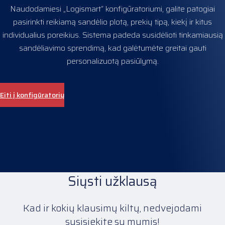
Naudodamiesi „Logismart“ konfigūratoriumi, galite patogiai
pasirinkti reikiamą sandėlio plotą, prekių tipą, kiekį ir kitus
individualius poreikius. Sistema padeda susidėlioti tinkamiausią
sandėliavimo sprendimą, kad galėtumėte greitai gauti
personalizuotą pasiūlymą.
Eiti į konfigūratorių
Siųsti užklausą
Kad ir kokių klausimų kiltų, nedvejodami
susisiekite su mumis!