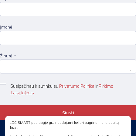
Įmonė
Žinutė
Susipažinau ir sutinku su
Privatumo Politika
ir
Pirkimo
Taisyklėmis
Siųsti
LOGISMART puslapyje yra naudojami keturi pagrindiniai slapukų
tipai.
+370 658 29908