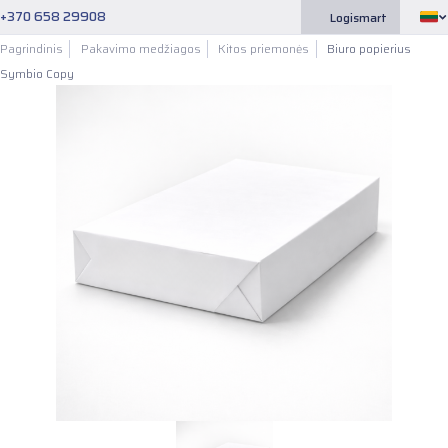
+370 658 29908
Logismart
Pagrindinis
Pakavimo medžiagos
Kitos priemonės
Biuro popierius
Symbio Copy