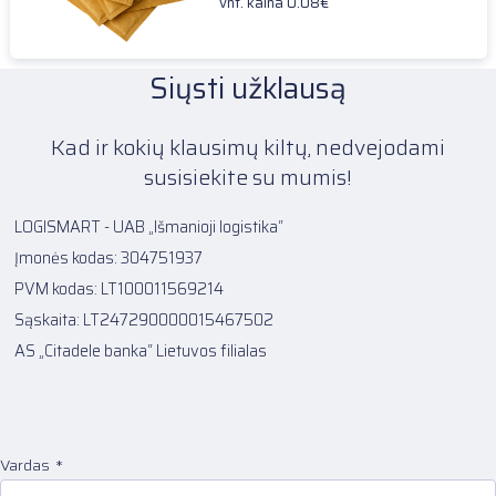
vnt. kaina 0.08€
Siųsti užklausą
Kad ir kokių klausimų kiltų, nedvejodami
susisiekite su mumis!
LOGISMART - UAB „Išmanioji logistika“
Įmonės kodas: 304751937
PVM kodas: LT100011569214
Sąskaita: LT247290000015467502
AS „Citadele banka“ Lietuvos filialas
Vardas