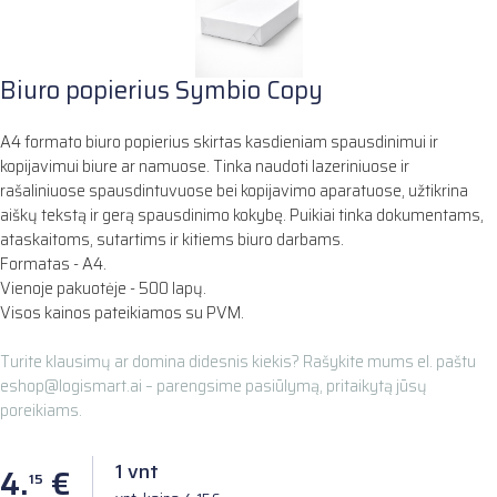
Biuro popierius Symbio Copy
A4 formato biuro popierius skirtas kasdieniam spausdinimui ir
kopijavimui biure ar namuose. Tinka naudoti lazeriniuose ir
rašaliniuose spausdintuvuose bei kopijavimo aparatuose, užtikrina
aiškų tekstą ir gerą spausdinimo kokybę. Puikiai tinka dokumentams,
ataskaitoms, sutartims ir kitiems biuro darbams.
Formatas - A4.
Vienoje pakuotėje - 500 lapų.
Visos kainos pateikiamos su PVM.
Turite klausimų ar domina didesnis kiekis? Rašykite mums el. paštu
eshop@logismart.ai – parengsime pasiūlymą, pritaikytą jūsų
poreikiams.
1 vnt
4.
€
15