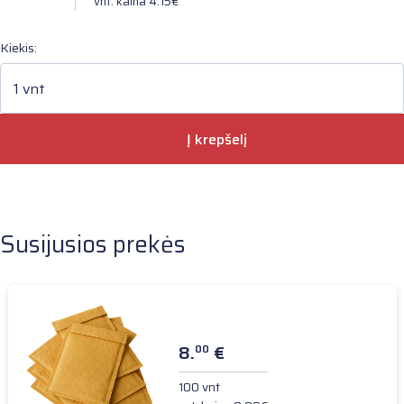
vnt. kaina 4.15€
Kiekis:
1 vnt
Į krepšelį
Susijusios prekės
8.
€
00
100 vnt